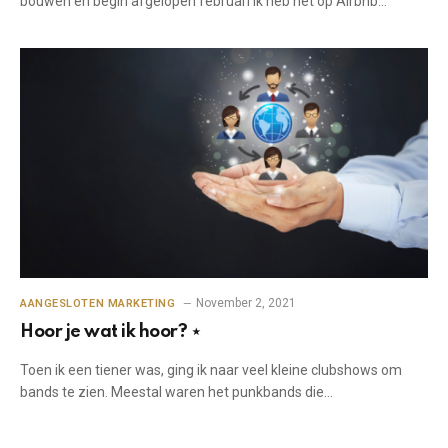
bouwen en begin afgelopen februari Ik heb het op Airbnb…
November 2, 2021
AANGESLOTEN MARKETING
Hoor je wat ik hoor? ⋆
Toen ik een tiener was, ging ik naar veel kleine clubshows om
bands te zien. Meestal waren het punkbands die…