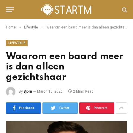
»
»
Home
Lifestyle
Waarom een baard meer is dan alleen gezichtshaar
LIFESTYLE
Waarom een baard meer
is dan alleen
gezichtshaar
By
Bjorn
March 16, 2026
2 Mins Read
Facebook
Twitter
Pinterest