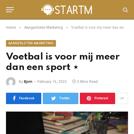
»
»
Home
Aangesloten Marketing
Voetbal is voor mij meer dan een sport ⋆
AANGESLOTEN MARKETING
Voetbal is voor mij meer
dan een sport ⋆
By
Bjorn
February 16, 2022
5 Mins Read
Facebook
Twitter
Pinterest