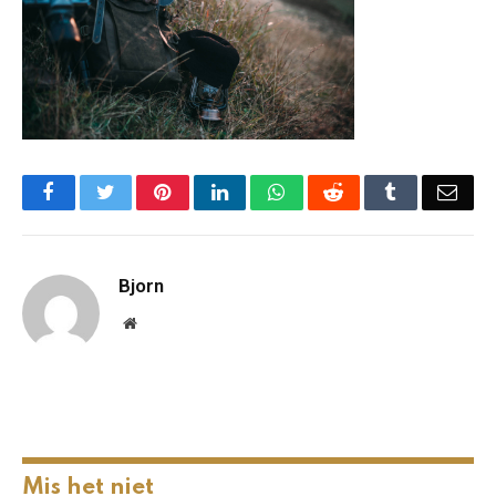
Facebook
Twitter
Pinterest
LinkedIn
WhatsApp
Reddit
Tumblr
Emai
Bjorn
Website
Mis het niet