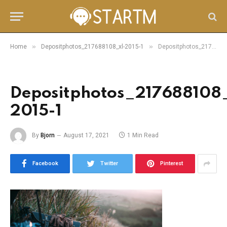
»
»
Home
Depositphotos_217688108_xl-2015-1
Depositphotos_217688108_xl-2015-1
Depositphotos_217688108_
2015-1
By
Bjorn
August 17, 2021
1 Min Read
Facebook
Twitter
Pinterest